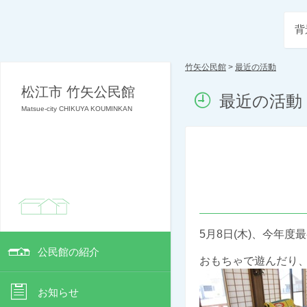
背
竹矢公民館
>
最近の活動
松江市 竹矢公民館
最近の活動
Matsue-city CHIKUYA KOUMINKAN
5月8日(木
)、今年度
公民館の紹介
おもちゃで遊んだり
お知らせ