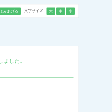
文字サイズ
よみあげる
大
中
小
しました。