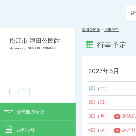
背
津田公民館
>
行事予定
松江市 津田公民館
行事予定
Matsue-city TSUDA KOUMINKAN
2027年5月
1日（土）
2日（日）
公民館の紹介
3日（月）
憲法記
お知らせ
4日（火）
みどり