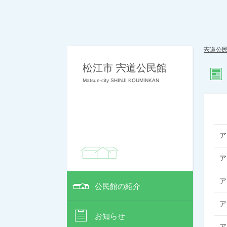
宍道公
松江市 宍道公民館
Matsue-city SHINJI KOUMINKAN
ア
ア
ア
公民館の紹介
ア
お知らせ
ア