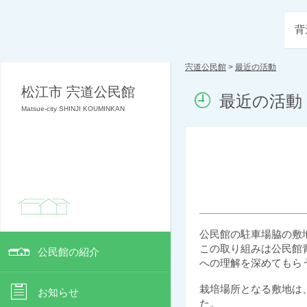
背
宍道公民館
>
最近の活動
松江市 宍道公民館
最近の活動
Matsue-city SHINJI KOUMINKAN
公民館の駐車場脇の敷
この取り組みは公民館
公民館の紹介
への理解を深めてもら
栽培場所となる敷地は
お知らせ
た。