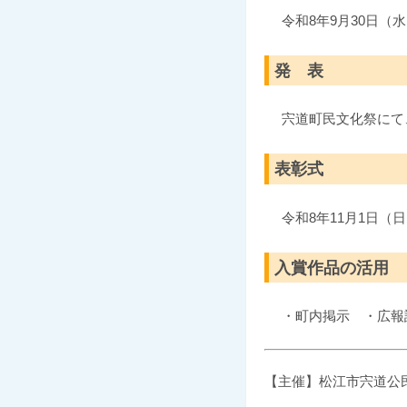
令和8年9月30日（
発 表
宍道町民文化祭にて
表彰式
令和8年
11月1日（
入賞作品の活用
・町内掲示 ・広報
【主催】松江市宍道公