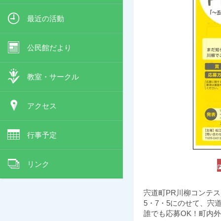
最近の活動
公民館だより
教室・サークル
アクセス
行事予定
リンク
宍道町PR川柳コンテ
5・7・5にのせて、宍
誰でも応募OK！町内