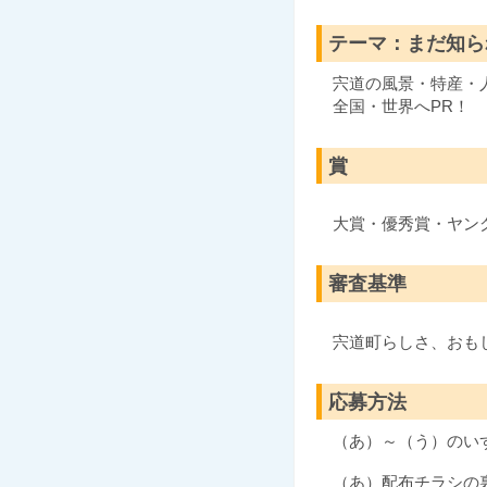
テーマ：まだ知ら
宍道の風景・特産・
全国・世界へPR！
賞
大賞・優秀賞・ヤン
審査基準
宍道町らしさ、おも
応募方法
（あ）～（う）のいず
（あ）配布チラシの裏