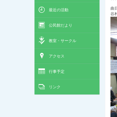
曲
最近の活動
谷
公民館だより
教室・サークル
アクセス
行事予定
リンク