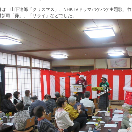
目は 山下達郎「クリスマス」、
NHKTV
ドラマバケバケ主題歌、竹
村新司「昴」、「サライ」などでした。