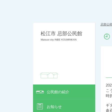
忌部公
松江市 忌部公民館
Matsue-city INBE KOUMINKAN
202
こ
公民館の紹介
時
ギ
お知らせ
倉