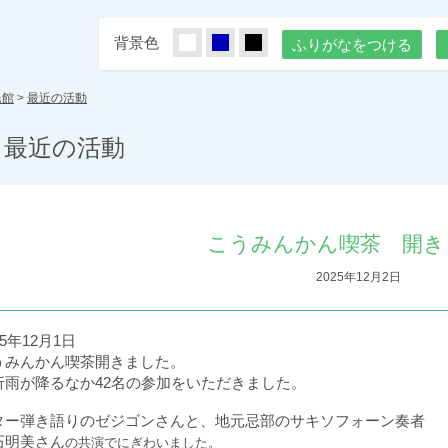
背景色
しろ
あお
くろ
ふりがなをつける
民館
>
最近の活動
最近の活動
こうみんかん喫茶 開き
2025年12月2日
5
年
12
月
1
日
うみんかん喫茶開きました。
折雨が降るなか
42
名の参加をいただきました。
ター弾き語りのゼジゴンさんと、地元忌部のサキソフォーン奏者
石明美さん
の共演でにぎわいました。