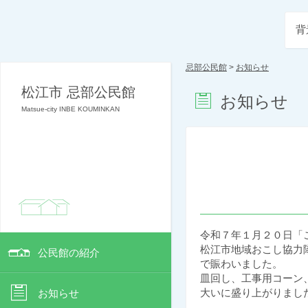
背
忌部公民館
>
お知らせ
松江市 忌部公民館
お知らせ
Matsue-city INBE KOUMINKAN
令和７年１月２０日「
松江市地域おこし協力
公民館の紹介
で賑わいました。
皿回し、工事用コーン
大いに盛り上がりまし
お知らせ