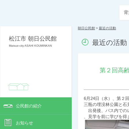
背
朝日公民館
>
最近の活動
松江市 朝日公民館
最近の活動
Matsue-city ASAHI KOUMINKAN
第２回高
6月24日（水）、第２
三瓶の埋没林公園と石
公民館の紹介
出発後、バス内でのレ
、見学を前に学びを得
お知らせ