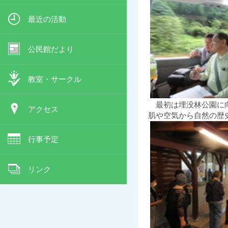
最近の活動
公民館だより
教室・サークル
最初は埋没林公園に向
アクセス
肌や空気から
自然の歴
行事予定
リンク