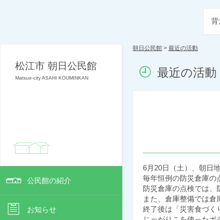
背
朝日公民館
>
最近の活動
松江市 朝日公民館
最近の活動
Matsue-city ASAHI KOUMINKAN
6月20日（土）、朝
毎年恒例の防災倉庫の
公民館の紹介
防災倉庫の点検では、
また、倉庫整備では倉
終了後は「災害食づく
お知らせ
じゃがりこを使ったポ