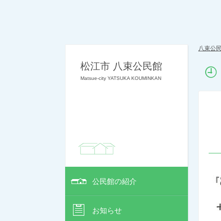
八束公
松江市 八束公民館
Matsue-city YATSUKA KOUMINKAN
公民館の紹介
お知らせ