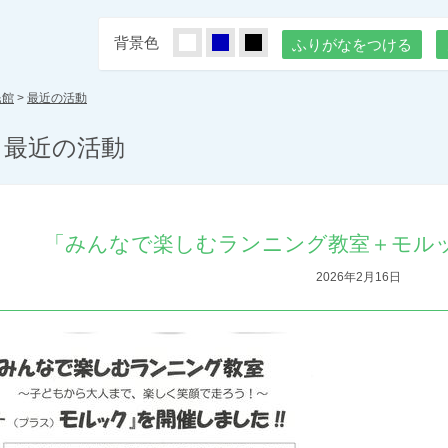
背景色
しろ
あお
くろ
ふりがなをつける
民館
>
最近の活動
最近の活動
「みんなで楽しむランニング教室＋モル
2026年2月16日