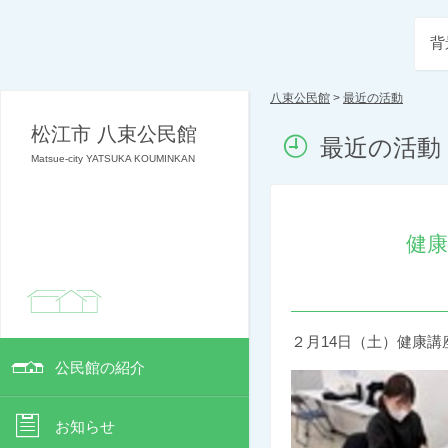
背
八束公民館
>
最近の活動
松江市 八束公民館
最近の活動
Matsue-city YATSUKA KOUMINKAN
健
２月14日（土）健康
公民館の紹介
お知らせ