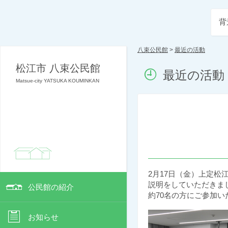
背
八束公民館
>
最近の活動
松江市 八束公民館
最近の活動
Matsue-city YATSUKA KOUMINKAN
2月17日（金）上定松
説明をしていただきま
公民館の紹介
約70名の方にご参加
お知らせ