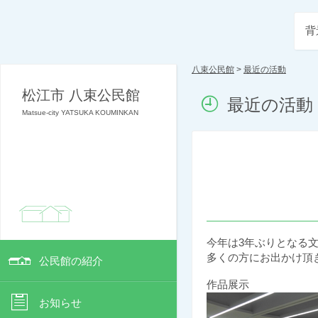
背
八束公民館
>
最近の活動
松江市 八束公民館
最近の活動
Matsue-city YATSUKA KOUMINKAN
今年は3年ぶりとなる
多くの方にお出かけ頂
公民館の紹介
作品展示
お知らせ