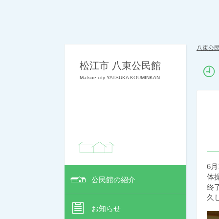
八束公
松江市 八束公民館
Matsue-city YATSUKA KOUMINKAN
6
体
公民館の紹介
終
久
お知らせ