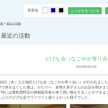
背景色
しろ
あお
くろ
ふりがなをつける
民館
>
最近の活動
最近の活動
どげな会（なごやか寄り合
2022年6月21日
月16日（木）入江地区どげな会（なごやか寄り合い）が行われまし
操で体をほぐした後は、かたりべ 多勢久美子さんのお話を聞きま
了時には豊島肥料店の移動販売車が来て買い物をすることができま
しぶりのどげな会でワイワイと盛り上がった様子でした。