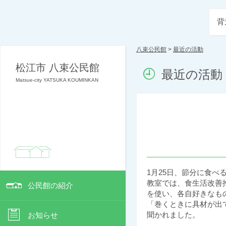
背
八束公民館
>
最近の活動
松江市 八束公民館
最近の活動
Matsue-city YATSUKA KOUMINKAN
1月25日、節分に食べ
教室では、食生活改善
公民館の紹介
を使い、各自好きなも
「巻くときに具材が出
聞かれました。
お知らせ