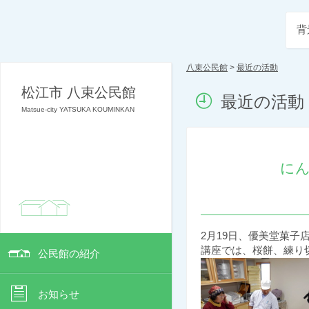
背
八束公民館
>
最近の活動
松江市 八束公民館
最近の活動
Matsue-city YATSUKA KOUMINKAN
に
2月19日、優美堂菓
講座では、桜餅、練り
公民館の紹介
お知らせ