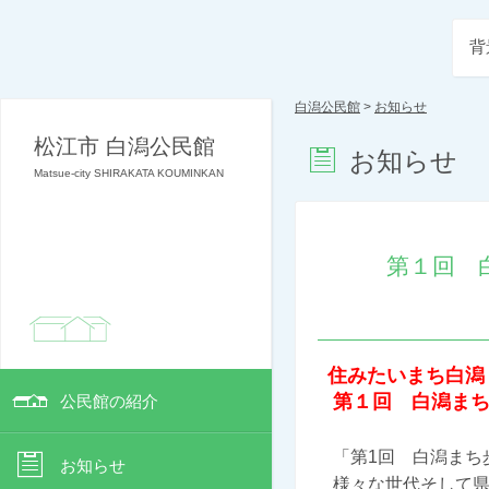
背
白潟公民館
>
お知らせ
松江市 白潟公民館
お知らせ
Matsue-city SHIRAKATA KOUMINKAN
第１回 
住みたいまち白潟
第１回 白潟ま
公民館の紹介
「第
1
回 白潟まち
お知らせ
様々な世代そして