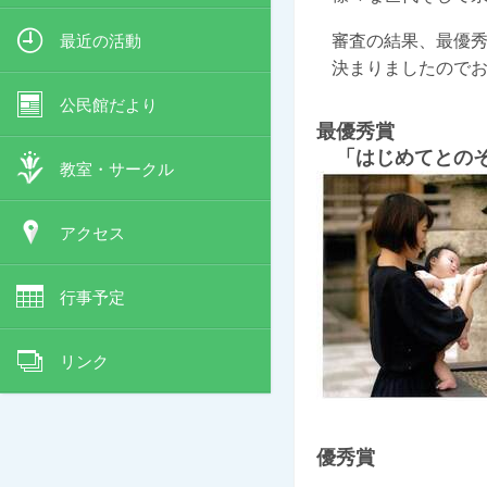
最近の活動
審査の結果、最優
決まりましたので
公民館だより
最優秀賞
「はじめてとの
教室・サークル
アクセス
行事予定
リンク
優秀賞