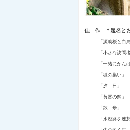
佳 作 ＊題名と
「源助桜
「小さな訪問
「一緒にがんば
「狐の集い」
「夕 日」
「黄昏の輝
「散 
「水燈路を連想
「牛の向く