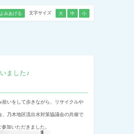
文字サイズ
よみあげる
大
中
小
いました♪
み拾いをして
歩きながら、リサイクルや
会、乃木地区流出水対策協議会の共催で
にご参加いただきました。