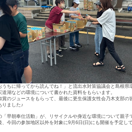
おうちに帰ってから読んでね！」と流出水対策協議会と島根県
宍道湖などの環境について書かれた資料をもらいます。
加賞のジュースをもらって、最後に
更生保護女性会乃木支部の
ありました♪
の「早朝奉仕活動」が、
リサイクルや身近な環境について
親子
後、今回の参加地区以外を対象に9月6日(日)にも開催を予定し