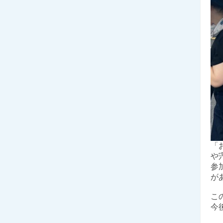
「
や
参
が
こ
今