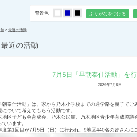
背景色
しろ
あお
くろ
ふりがなをつける
民館
>
最近の活動
最近の活動
7月5日「早朝奉仕活動」を行
2026年7月8日
早朝奉仕活動」は、家から乃木小学校までの通学路を
親子で
ご
境について考えてもらう活動です。
木地区子ども会育成会、乃木公民館、乃木地区青少年育成協議
っています。
年度第1回目が7月5日（日）に行われ、9地区440名の皆さん