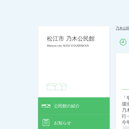
乃木公
松江市 乃木公民館
Matsue-city NOGI KOUMINKAN
「
環
公民館の紹介
乃
行
今
お知らせ