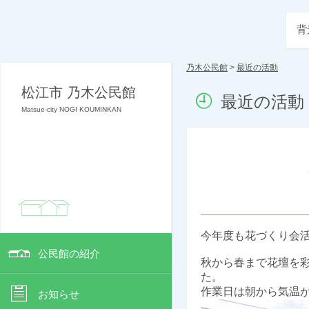
背
乃木公民館
>
最近の活動
松江市 乃木公民館
最近の活動
Matsue-city NOGI KOUMINKAN
今年度も花づくり会
公民館の紹介
秋から春まで花壇を彩
た。
作業日は朝から気温
お知らせ