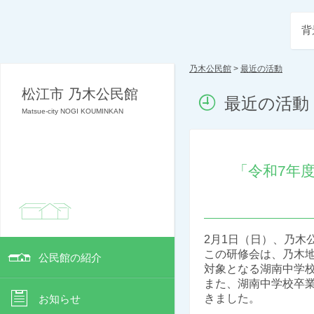
背
乃木公民館
>
最近の活動
松江市 乃木公民館
最近の活動
Matsue-city NOGI KOUMINKAN
「令和7年
2月1日（日）、乃木
この研修会は、乃木
公民館の紹介
対象となる湖南中学校
また、湖南中学校卒業
きました。
お知らせ