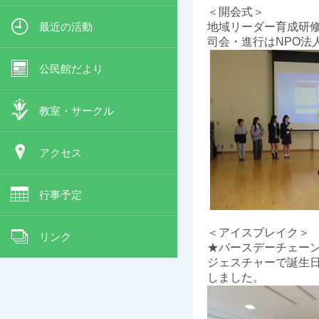
＜開会式＞
最近の活動
地域リーダー育成研
司会・進行はNPO法
公民館だより
教室・サークル
アクセス
行事予定
＜アイスブレイク＞
リンク
★バースデーチェー
ジェスチャーで誕生
しました。