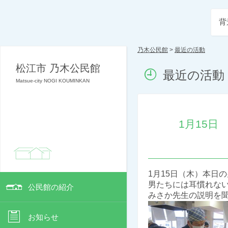
背
乃木公民館
>
最近の活動
松江市 乃木公民館
最近の活動
Matsue-city NOGI KOUMINKAN
1月15
1月15日（木）本日
男たちには耳慣れない料
公民館の紹介
みさか先生の説明を聞
お知らせ