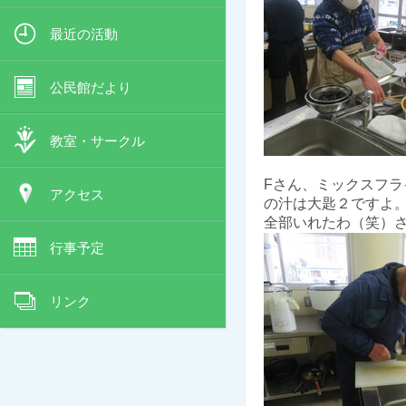
最近の活動
公民館だより
教室・サークル
Fさん、ミックスフ
アクセス
の汁は大匙２ですよ
全部いれたわ（笑）
行事予定
リンク