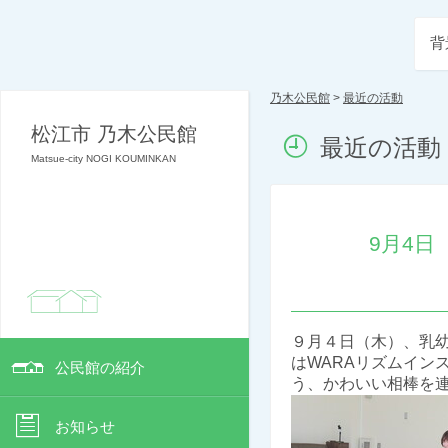
背
乃木公民館
>
最近の活動
松江市 乃木公民館
最近の活動
Matsue-city NOGI KOUMINKAN
9月4日
９月４日（木）、乳幼
はWARAリズムイン
公民館の紹介
う、かわいい相棒を
お知らせ