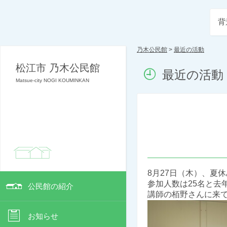
背
乃木公民館
>
最近の活動
松江市 乃木公民館
最近の活動
Matsue-city NOGI KOUMINKAN
8月27日（木）、夏
参加人数は25名と去
公民館の紹介
講師の栢野さんに来
お知らせ