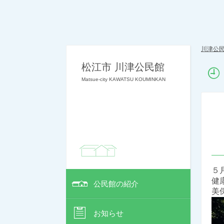
川津公
松江市 川津公民館
Matsue-city KAWATSU KOUMINKAN
５
健
公民館の紹介
美
お知らせ