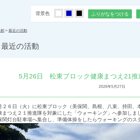
背景色
しろ
あお
くろ
ふりがなをつける
民館
>
最近の活動
最近の活動
5月26日 松東ブロック健康まつえ21
2026年5月27日
月２６日（火）に松東ブロック（美保関、島根、八束、持田、
康まつえ２１推進隊を対象にした「ウォーキング」へ参加しま
保関灯台駐車場へ集合し、準備体操をしたらウォーキングのス