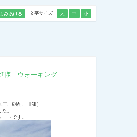
文字サイズ
よみあげる
大
中
小
推進隊「ウォーキング」
本庄、朝酌、川津）
した。
タートです。