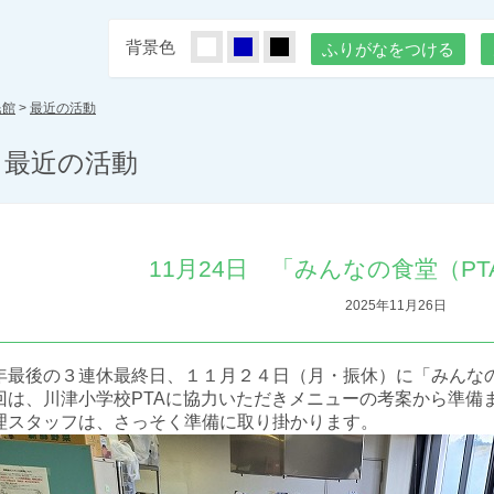
背景色
しろ
あお
くろ
ふりがなをつける
民館
>
最近の活動
最近の活動
11月24日 「みんなの食堂（P
2025年11月26日
年最後の３連休最終日、１１月２４日（月・振休）に「みんな
回は、川津小学校PTAに協力いただきメニューの考案から準備
理スタッフは、さっそく準備に取り掛かります。