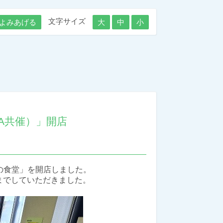
文字サイズ
よみあげる
大
中
小
TA共催）」開店
の食堂」を開店しました。
までしていただきました。