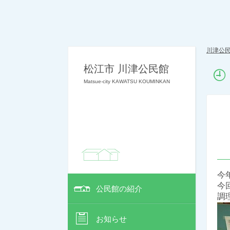
川津公
松江市 川津公民館
Matsue-city KAWATSU KOUMINKAN
今
今
公民館の紹介
調
お知らせ