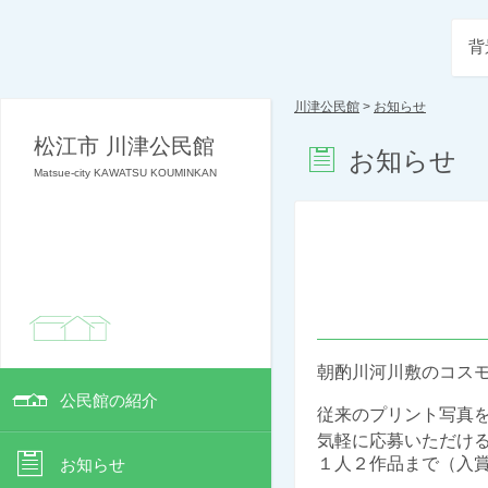
背
川津公民館
>
お知らせ
松江市 川津公民館
お知らせ
Matsue-city KAWATSU KOUMINKAN
朝酌川河川敷のコス
公民館の紹介
従来のプリント写真
気軽に応募いただけ
１人２作品まで（入
お知らせ