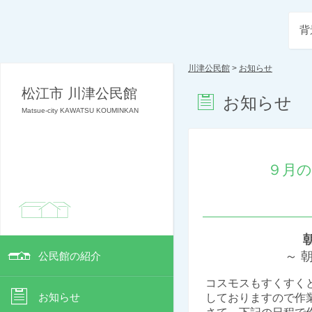
背
川津公民館
>
お知らせ
松江市 川津公民館
お知らせ
Matsue-city KAWATSU KOUMINKAN
９月
～ 朝酌
公民館の紹介
コスモスもすくすく
お知らせ
しておりますので作