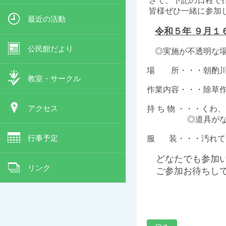
さて、下記の日程で
皆様ぜひ一緒に参加
最近の活動
令和５年 ９
月１
公民館だより
◎実施が不透明な
場 所・・・朝酌川
教室・サークル
作業内容・・・除草
アクセス
持 ち 物 ・・・くわ、
◎道具がなくても
行事予定
服 装・・・汚れて
どなたでも参加い
リンク
ご参加お待ちして