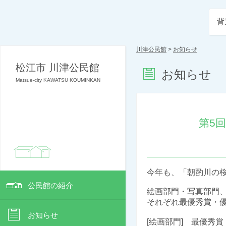
背
川津公民館
>
お知らせ
松江市 川津公民館
お知らせ
Matsue-city KAWATSU KOUMINKAN
第5
今年も、「朝酌川の
公民館の紹介
絵画部門・写真部門
それぞれ最優秀賞・
お知らせ
[
絵画部門
] 最優秀賞