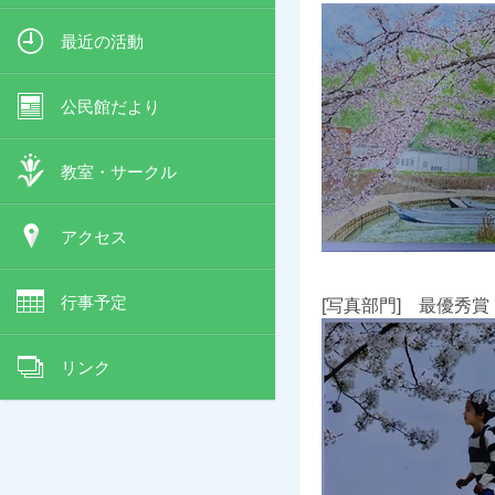
最近の活動
公民館だより
教室・サークル
アクセス
行事予定
[
写真部門
] 最優秀賞
リンク