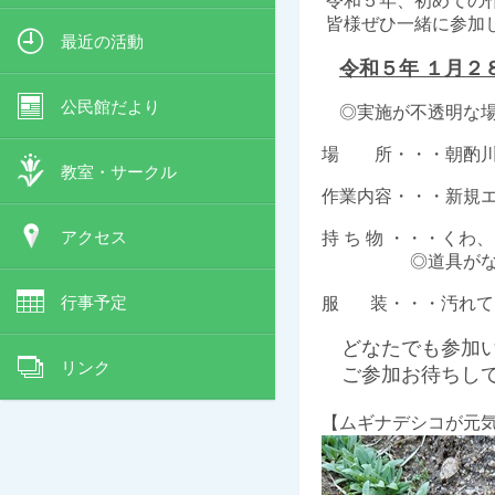
令和５年、初めての
皆様ぜひ一緒に参加
最近の活動
令和５年 １
月２
公民館だより
◎実施が不透明な
場 所・・・朝酌川
教室・サークル
作業内容・・・新規
アクセス
持 ち 物 ・・・くわ、
◎道具がなくても
行事予定
服 装・・・汚れて
どなたでも参加い
リンク
ご参加お待ちして
【ムギナデシコが元