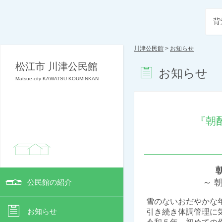
背
川津公民館
>
お知らせ
松江市 川津公民館
お知らせ
Matsue-city KAWATSU KOUMINKAN
『朝
～ 朝酌
公民館の紹介
雪のないおだやかな
お知らせ
引き続き体調管理に