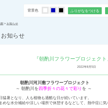
背景色
しろ
あお
くろ
ふりがなをつける
民館
>
お知らせ
お知らせ
『朝酌川フラワープロジェクト
2022年8月5日
朝酌川河川敷フラワープロジェクト
～ 朝酌川を
四季折々の花々で彩り
を ～
日猛暑となり、人も植物も過酷な日が続いています。
まめな水分補給や涼しい場所で休憩するなどして、熱中症に気