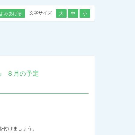
文字サイズ
よみあげる
大
中
小
』 ８月の予定
を付けましょう。