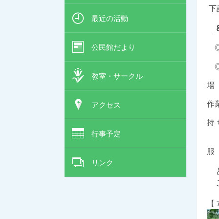
下
最近の活動
公民館だより
◎
◎
教室・サークル
場
作
アクセス
持
◎
行事予定
服
リンク
ど
ご
【