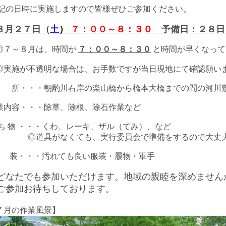
記の日時に
実施しますので皆様ぜひご参加ください。
８
月２７日（
土
）
７
：００～８：３０
予備日：２８日
７～８月は、時間が
７：００～８：３０
と時間が早くなって
実施が不透明な場合は、お手数ですが当日現地にて確認願い
 所・・・朝酌川右岸の楽山橋から橋本大橋までの間の河川
業内容・・・除草、除根、除石作業など
 ち 物 ・・・くわ、
レーキ、ザル（てみ）、など
道具がなくても、実行委員会で準備をするので大丈夫
 装・・・汚れても良い服装・履物・軍手
なたでも参加いただけます。地域の親睦を深めません
参加お待ちしております。
７月の作業風景】