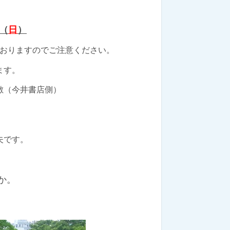
（
日
）
おりますのでご注意ください。
ます。
敷（今井書店側）
です。
か。