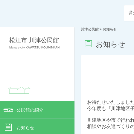
背
川津公民館
>
お知らせ
松江市 川津公民館
お知らせ
Matsue-city KAWATSU KOUMINKAN
お待たせいたしまし
今年度も『川津地区子
公民館の紹介
川津地区や市で行わ
相談やお友達づくりの
お知らせ