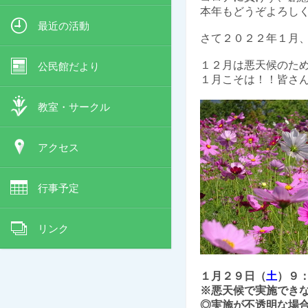
本年もどうぞよろし
最近の活動
さて２０２２年１月
１２月は悪天候のた
公民館だより
１月こそは！！皆さん
教室・サークル
アクセス
行事予定
リンク
１月２９日（
土
）９
※悪天候で実施でき
◎実施が不透明な場