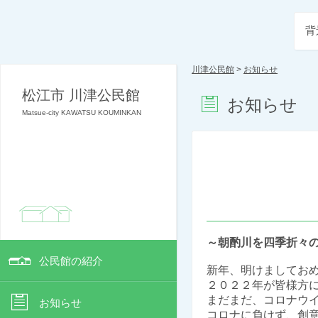
背
川津公民館
>
お知らせ
松江市 川津公民館
お知らせ
Matsue-city KAWATSU KOUMINKAN
～朝酌川を四季折々
公民館の紹介
新年、明けましてお
２０２２年が皆様方
まだまだ、コロナウ
お知らせ
コロナに負けず、創