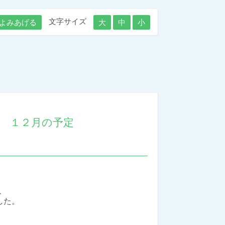
文字サイズ
よみあげる
大
中
小
 １２月の予定
、
した。