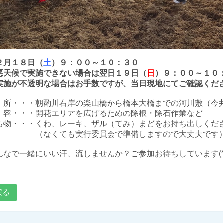
２月１８日（
土
）９：００～１０：３０
悪天候で実施できない場合は翌日１９日（
日
）９：００～１０
実施が不透明な場合はお手数ですが、当日現地にてご確認くだ
 所・・・朝酌川右岸の楽山橋から橋本大橋までの河川敷（今
 容・・・開花エリアを広げるための除根・除石作業など
ち物・・・くわ、レーキ、ザル（てみ）まどをお持ち出しくだ
なくても実行委員会で準備しますので大丈夫です
んなで一緒にいい汗、流しませんか？ご参加お待ちしています(^
戻る