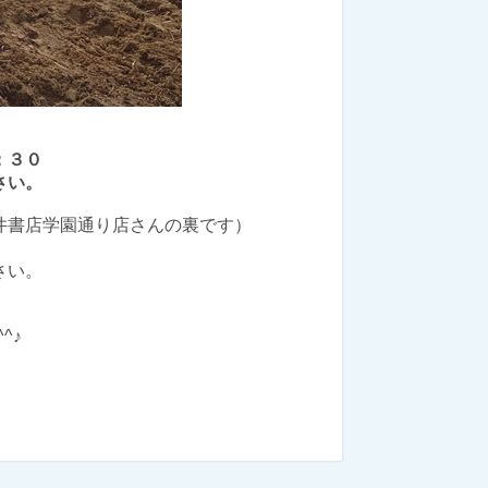
：３０
さい。
井書店学園通り店さんの裏です）
さい。
）
^♪