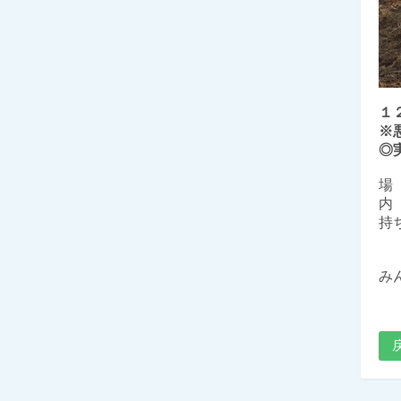
１
※
◎
場
内
持
（
み