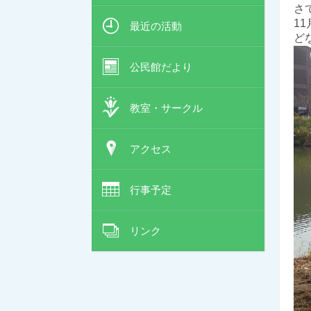
さ
1
最近の活動
ど
公民館だより
教室・サークル
アクセス
行事予定
リンク