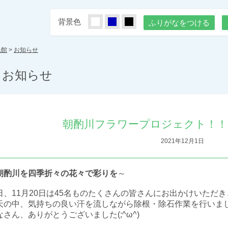
背景色
しろ
あお
くろ
ふりがなをつける
民館
>
お知らせ
お知らせ
朝酌川フラワープロジェクト！！
2021年12月1日
朝酌川を四季折々の花々で彩りを
～
日、11月20日は45名ものたくさんの皆さんにお出かけいただき
天の中、気持ちの良い汗を流しながら除根・除石作業を行いま
なさん、ありがとうございました(;^ω^)