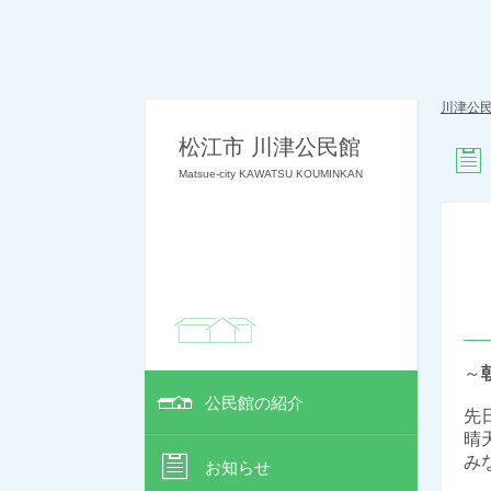
川津公
松江市 川津公民館
Matsue-city KAWATSU KOUMINKAN
～
公民館の紹介
先
晴
み
お知らせ