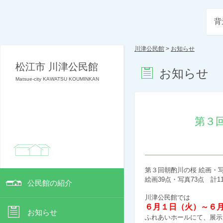
背
川津公民館
>
お知らせ
松江市 川津公民館
お知らせ
Matsue-city KAWATSU KOUMINKAN
第３
第３回朝酌川の桜 絵画・
絵画39点・写真73点 計11
公民館の紹介
川津公民館では
６月１日（火）～６
お知らせ
ふれあいホールにて、
展示