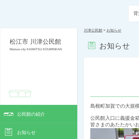
背
川津公民館
>
お知らせ
松江市 川津公民館
お知らせ
Matsue-city KAWATSU KOUMINKAN
島根町加賀での大規
公民館の紹介
公民館入口に義援金
皆さまのあたたかい
お知らせ