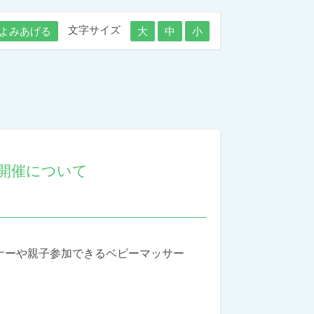
文字サイズ
よみあげる
大
中
小
 開催について
ナーや親子参加できるベビーマッサー