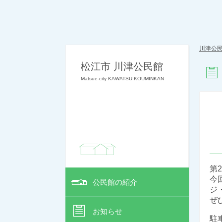
川津公
松江市 川津公民館
Matsue-city KAWATSU KOUMINKAN
第
今
公民館の紹介
ジ
ぜ
お知らせ
駐