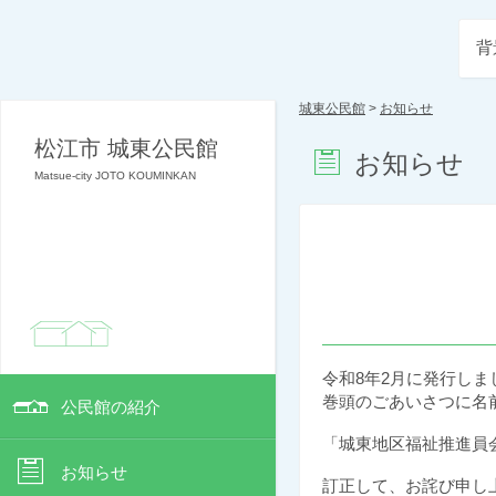
背
城東公民館
>
お知らせ
松江市 城東公民館
お知らせ
Matsue-city JOTO KOUMINKAN
令和8年2月に発行しま
巻頭のごあいさつに名
公民館の紹介
「城東地区福祉推進員
お知らせ
訂正して、お詫び申し