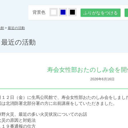
背景色
しろ
あお
くろ
ふりがなをつける
民館
>
最近の活動
最近の活動
寿会女性部おたのしみ会を開
2026年6月16日
月１２日（金）に生馬公民館で、寿会女性部おたのしみ会をしまし
回は北消防署北部分署の方に出前講座をしていただきました。
林野火災、最近の多い火災状況についてのお話
火災の原因と対処法
１１９番通報の仕方