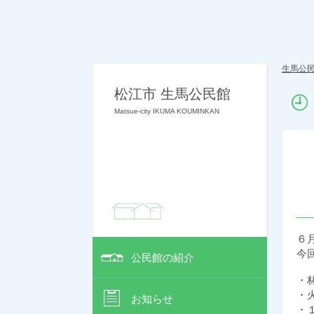
生馬公
松江市 生馬公民館
Matsue-city IKUMA KOUMINKAN
６
今
公民館の紹介
・
・
お知らせ
・