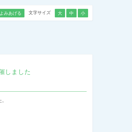
文字サイズ
よみあげる
大
中
小
催しました
た。