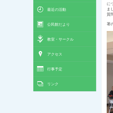
に
ま
最近の活動
質
署
公民館だより
教室・サークル
アクセス
行事予定
リンク