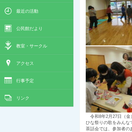
最近の活動
公民館だより
教室・サークル
アクセス
行事予定
リンク
令和8年2月27日（
ひな祭りの歌をみんな
茶話会では、参加者の