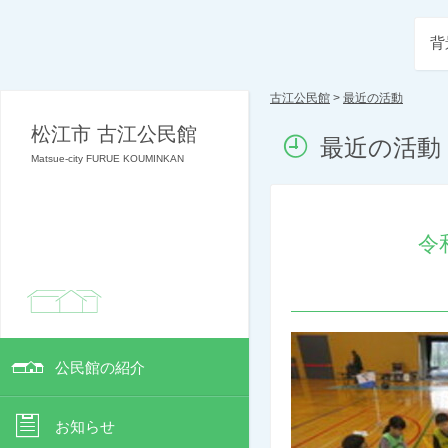
背
古江公民館
>
最近の活動
松江市 古江公民館
最近の活動
Matsue-city FURUE KOUMINKAN
令
公民館の紹介
お知らせ