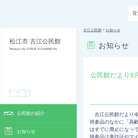
背
古江公民館
>
お知らせ
松江市 古江公民館
お知らせ
Matsue-city FURUE KOUMINKAN
公民館だより5
公民館の紹介
古江公民館だより
持参品のなかに「高
はすでに廃止になっ
お知らせ
持参品は免許証やマ