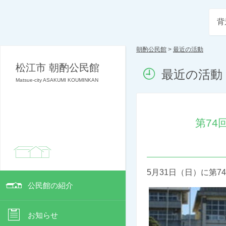
背
朝酌公民館
>
最近の活動
松江市 朝酌公民館
最近の活動
Matsue-city ASAKUMI KOUMINKAN
第7
5月31日（日）に第
公民館の紹介
お知らせ