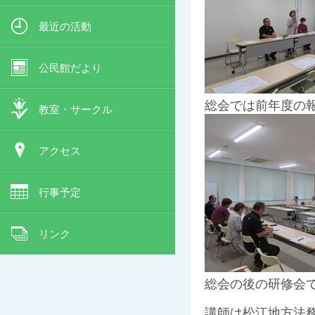
最近の活動
公民館だより
総会では前年度の
教室・サークル
アクセス
行事予定
リンク
総会の後の研修会
講師は松江地方法