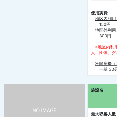
使用実費
地区内利用
150円
地区外利用
300円
※地区内利
人、団体、グ
冷暖房機（
一基 30分
施設名
最大収容人数