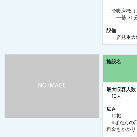
冷暖房機（
一基 30分
設備
・姿見用大
施設名
最大収容人数
10人
広さ
10帖
※ぼたんの部
料金もかかり