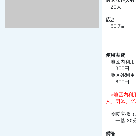
最大収容人数
20人
広さ
50.7㎡
使用実費
地区内利用
300円
地区外利用
600円
※地区内利
人、団体、グ
冷暖房機（
一基 30分
備品