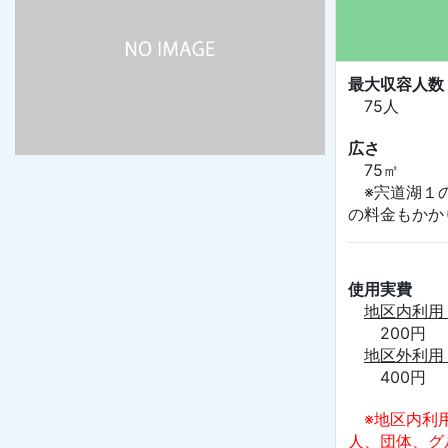
最大収容人数
75人
広さ
75㎡
※宍道湖１の
の料金もかか
使用実費
地区内利用
200円
地区外利用
400円
※地区内利
人、団体、グ