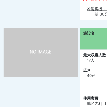
冷暖房機（
一基 30分
施設名
最大収容人数
17人
広さ
40㎡
使用実費
地区内利用