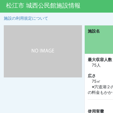
松江市 城西公民館施設情報
施設の利用規定について
施設名
最大収容人数
75人
広さ
75㎡
※宍道湖２の
の料金もかか
使用実費