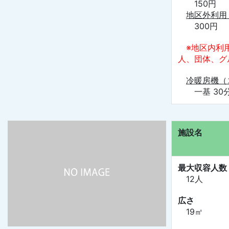
150円
地区外利用
300円
※地区内利
人、団体、グ
冷暖房機（
一基 30分
施設名
最大収容人数
12人
広さ
19㎡