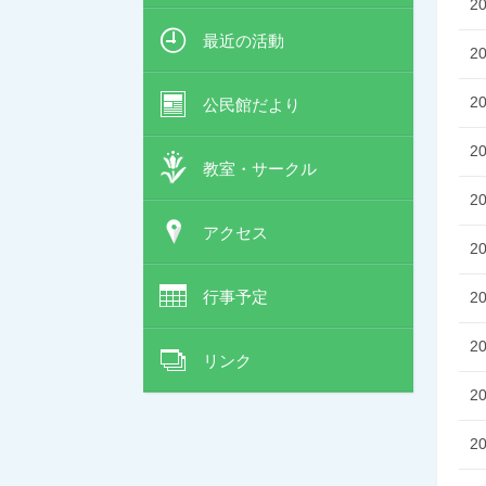
2
最近の活動
2
2
公民館だより
2
教室・サークル
2
アクセス
2
行事予定
2
2
リンク
2
2