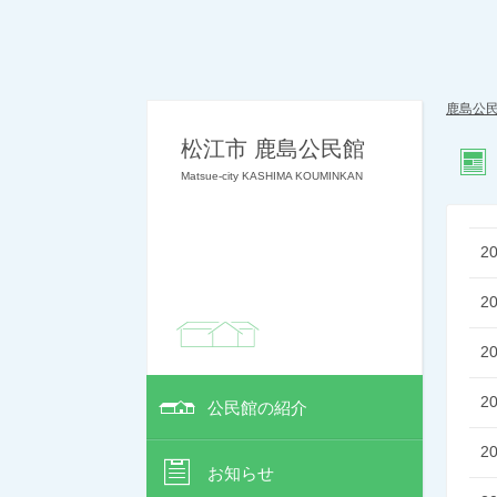
鹿島公
松江市 鹿島公民館
Matsue-city KASHIMA KOUMINKAN
2
2
2
2
公民館の紹介
2
お知らせ