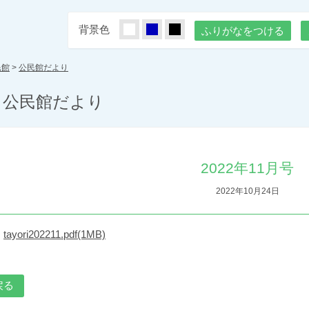
背景色
しろ
あお
くろ
ふりがなをつける
民館
>
公民館だより
公民館だより
2022年11月号
2022年10月24日
tayori202211.pdf(1MB)
戻る