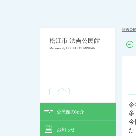
法吉公
松江市 法吉公民館
Matsue-city HOKKI KOUMINKAN
令
公民館の紹介
多
今
た
お知らせ