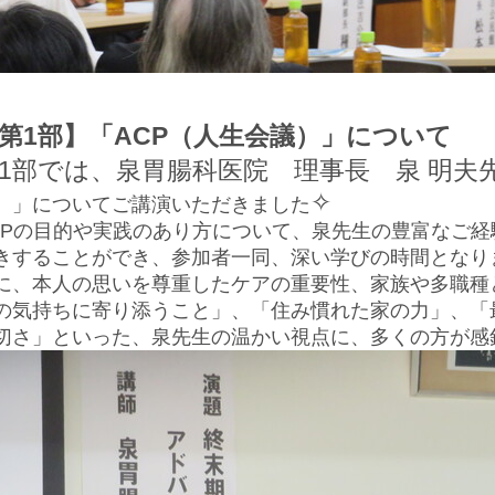
第1部】「ACP（人生会議）」について
1部では、泉胃腸科医院 理事長 泉 明夫
✧
）」についてご講演いただきました
CPの目的や実践のあり方について、泉先生の豊富なご
きすることができ、参加者一同、深い学びの時間となり
に、
本人の思いを尊重したケアの重要性、
家族や多職種
の気持ちに寄り添うこと」、
「住み慣れた家の力」、
「
切さ」
といった、泉先生の温かい視点に、多くの方が感