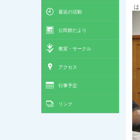
は
最近の活動
公民館だより
教室・サークル
アクセス
行事予定
リンク