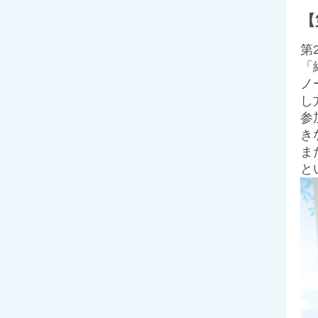
【
第
「
ノ
し
参
き
ま
と