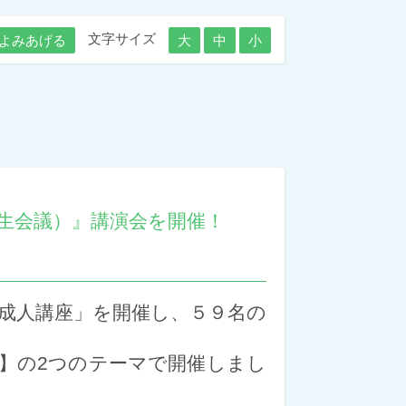
文字サイズ
よみあげる
大
中
小
人生会議）』講演会を開催！
「成人講座」を開催し、５９名の
ト】の2つのテーマで開催しまし