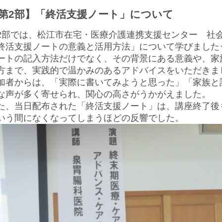
第2部】「終活支援ノート」について
2部では、松江市在宅・医療介護連携支援センター 社会
終活支援ノートの意義と活用方法」について学びました
ートの記入方法だけでなく、その背景にある意義や、家
方まで、実践的で温かみのあるアドバイスをいただきま
加者からは、
「実際に書いてみようと思った」
「家族と
な声が多く寄せられ、関心の高さがうかがえました。
た、当日配布された「終活支援ノート」は、講座終了後
いう間になくなってしまうほどの反響でした。