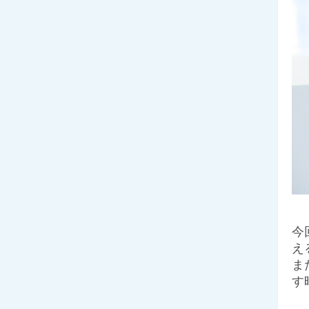
今
え
ま
す