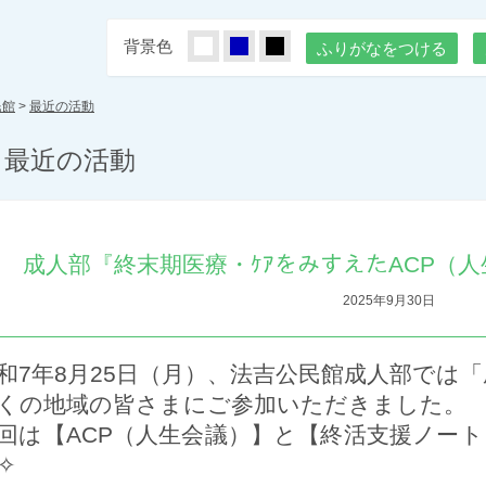
背景色
しろ
あお
くろ
ふりがなをつける
民館
>
最近の活動
最近の活動
成人部『終末期医療・ｹｱをみすえたACP（
2025年9月30日
和7年8月25日（月）、法吉公民館成人部では
くの地域の皆さまにご参加いただきました。
回は【ACP（人生会議）】と【終活支援ノー
✧