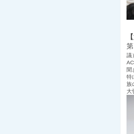
【
第
議
A
聞
特
族
大