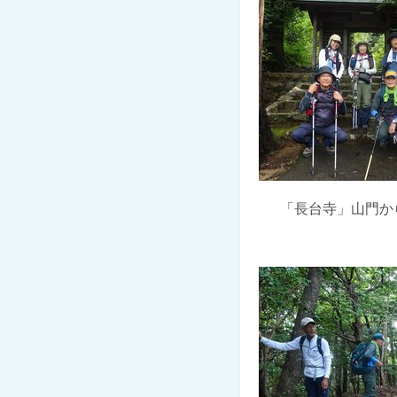
「長台寺」山門か