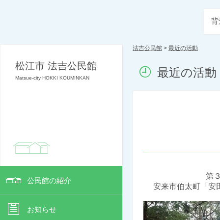
背
法吉公民館
>
最近の活動
松江市 法吉公民館
最近の活動
Matsue-city HOKKI KOUMINKAN
第
公民館の紹介
安来市伯太町「安
お知らせ