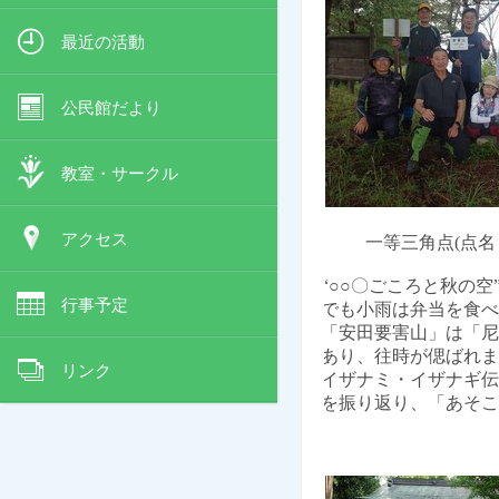
最近の活動
公民館だより
教室・サークル
アクセス
一等三角点
(
点名
“○○〇ごころと秋の
行事予定
でも小雨は弁当を食べ
「安田要害山」は「尼
あり、往時が偲ばれま
リンク
イザナミ・イザナギ伝
を振り返り、「あそこ