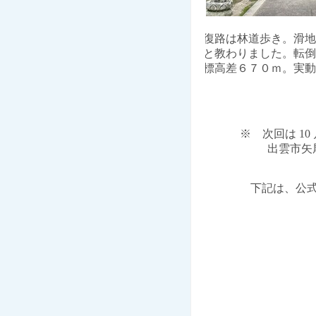
復路は林道歩き。滑地
と教わりました。転倒
標高差６７０ｍ。実動
※ 次回は 10
出雲市矢尾
下記は、公式ライ