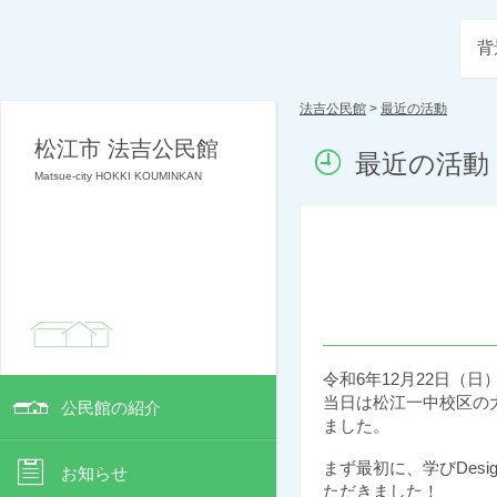
背
法吉公民館
>
最近の活動
松江市 法吉公民館
最近の活動
Matsue-city HOKKI KOUMINKAN
令和6年12月22日（
当日は松江一中校区の
公民館の紹介
ました。
まず最初に、学びDes
お知らせ
ただきました！