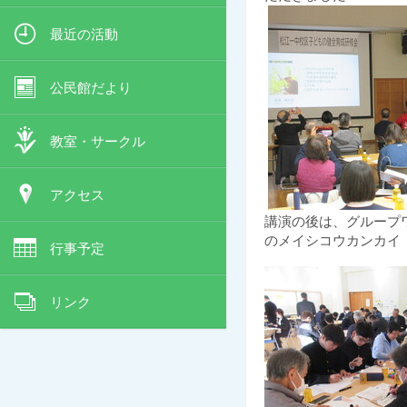
最近の活動
公民館だより
教室・サークル
アクセス
講演の後は、
グループ
のメイシコウカンカイ（
行事予定
リンク